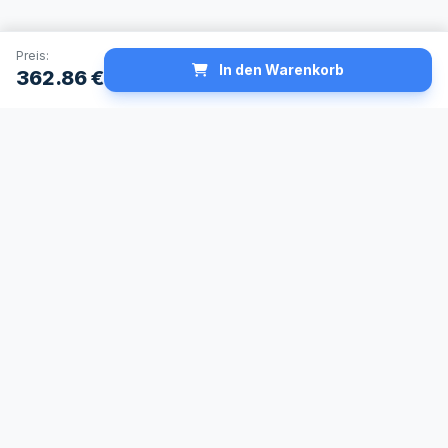
Preis:
In den Warenkorb
362.86
€
Schneller Versand
Made in Germany
24h Lieferservice
Höchste
verfügbar
Qualitätsstandards