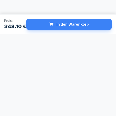
Preis:
In den Warenkorb
348.10
€
Schneller Versand
Made in Germany
24h Lieferservice
Höchste
verfügbar
Qualitätsstandards