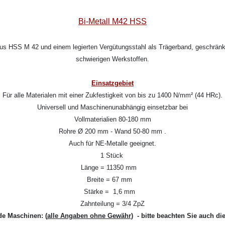
Bi-Metall M42 HSS
aus HSS M 42 und einem legierten Vergütungsstahl als Trägerband, geschränkt
schwierigen Werkstoffen.
Einsatzgebiet
Für alle Materialen mit einer Zukfestigkeit von bis zu 1400 N/mm² (44 HRc).
Universell und Maschinenunabhängig einsetzbar bei
Vollmaterialien 80-180 mm
Rohre Ø 200 mm - Wand 50-80 mm .
Auch für NE-Metalle geeignet.
1 Stück
Länge = 11350 mm
Breite = 67 mm
Stärke = 1,6 mm
Zahnteilung = 3/4 ZpZ
de Maschinen:
(
alle Angaben ohne Gewähr
) - bitte beachten Sie auch di