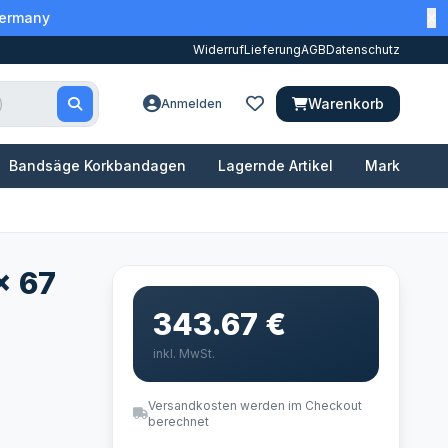
Germany
Widerruf
Lieferung
AGB
Datenschutz
Warenkorb
Anmelden
Bandsäge Korkbandagen
Lagernde Artikel
Marken
x 67
343.67 €
inkl. MwSt.
Versandkosten werden im Checkout
berechnet