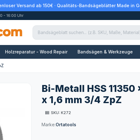
enloser Versand ab 150€ · Qualitäts-Bandsägeblätter Made in 
0 - 16:00 Uhr
Holzreparatur - Wood Repair
Bandsägen & Werkzeuge
pZ
Bi-Metall HSS 11350 
x 1,6 mm 3/4 ZpZ
SKU:
K272
Marke:
Ortatools