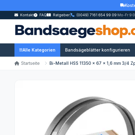
Kost
Kontakt
FAQ
Ratgeber
|
(0049) 7161 654 99 09
·
Mo-Fr 9:0
Alle Kategorien
Bandsägeblätter konfigurieren
Startseite
Bi-Metall HSS 11350 x 67 x 1,6 mm 3/4 Z