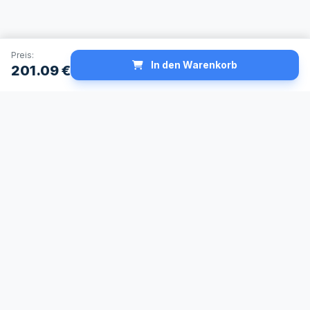
Preis:
In den Warenkorb
201.09
€
Schneller Versand
Made in Germany
24h Lieferservice
Höchste
verfügbar
Qualitätsstandards