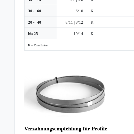
30 - 60
6/10
K
20 - 40
8/11 | 8/12
K
bis 25
10/14
K
K = Kombizahn
Verzahnungsempfehlung für Profile