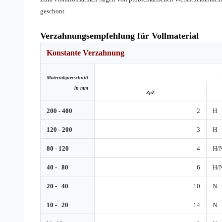
geschont.
Verzahnungsempfehlung für Vollmaterial
Konstante Verzahnung
Materialquerschnitt
in mm
ZpZ
200 - 400
2
H
120 - 200
3
H
80 - 120
4
H/
40 - 80
6
H/
20 - 40
10
N
10 - 20
14
N