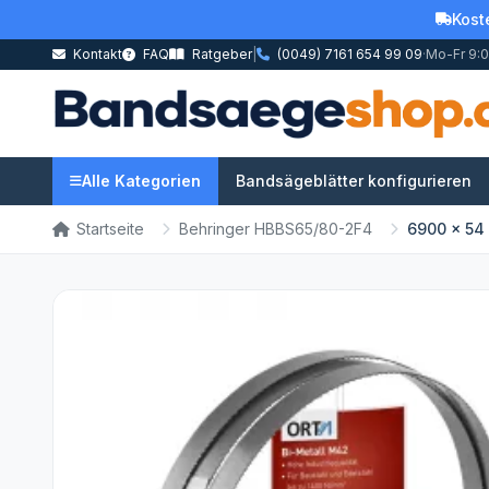
Kost
Kontakt
FAQ
Ratgeber
|
(0049) 7161 654 99 09
·
Mo-Fr 9:0
Alle Kategorien
Bandsägeblätter konfigurieren
Startseite
Behringer HBBS65/80-2F4