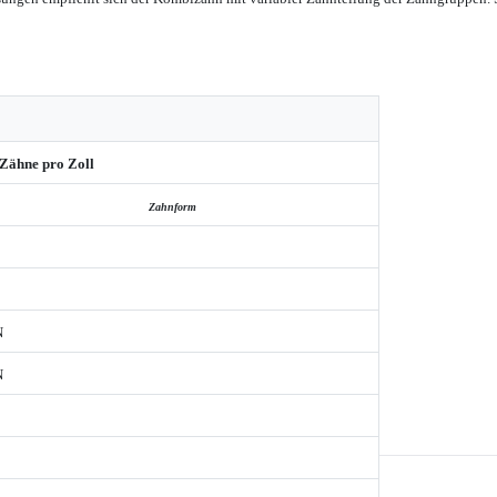
Zähne pro Zoll
Zahnform
N
N