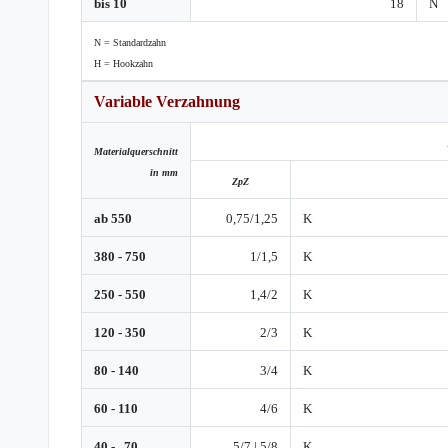
bis 10
18
N
N = Standardzahn
H = Hookzahn
Variable Verzahnung
Materialquer
schnitt
in mm
ZpZ
ab 550
0,75/1,25
K
380 - 750
1/1,5
K
250 - 550
1,4/2
K
120 - 350
2/3
K
80 - 140
3/4
K
60 - 110
4/6
K
40 - 70
5/7 | 5/8
K