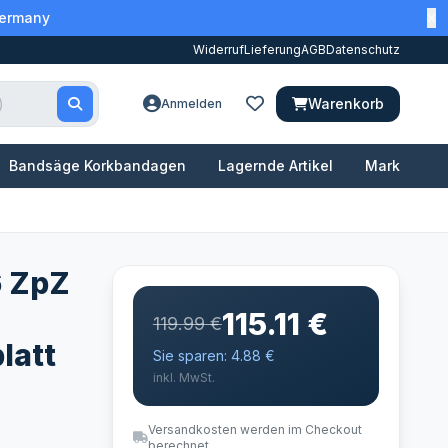
Germany
Widerruf
Lieferung
AGB
Datenschutz
Warenkorb
Anmelden
Bandsäge Korkbandagen
Lagernde Artikel
Marken
6 ZpZ
115.11 €
119.99 €
latt
Sie sparen: 4.88 €
inkl. MwSt.
Versandkosten werden im Checkout
berechnet