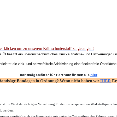
er klicken um zu unserem Kühlschmierstoff zu gelangen!
s Öl besitzt ein überdurchschnittliches Druckaufnahme- und Haftvermögen und
leistet die zink- und schwefelfreie Additivierung eine fleckenfreie Oberfläche
Bandsägeblätter für Hartholz finden Sie
hier
 Bandsäge Bandagen in Ordnung? Wenn nicht haben wir
HIER
Ers
 ist die Wahl der richtigen Verzahnung für den zu zerspanenden Werkstoffquersch
t werden.
ngen empfiehlt sich der Kombizahn mit variabler Zahnteilung der Zahngruppen