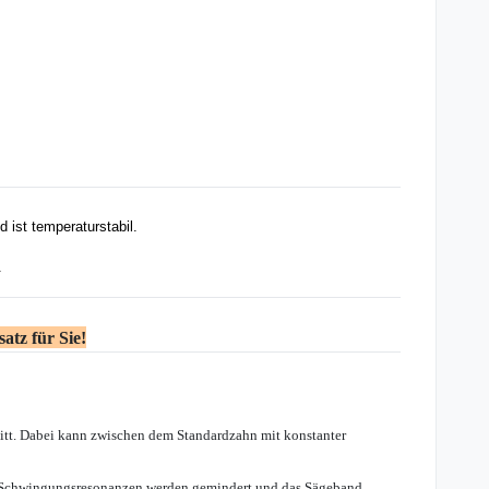
 ist temperaturstabil.
.
atz für Sie!
nitt. Dabei kann zwischen dem Standardzahn mit konstanter
. Schwingungsresonanzen werden gemindert und das Sägeband