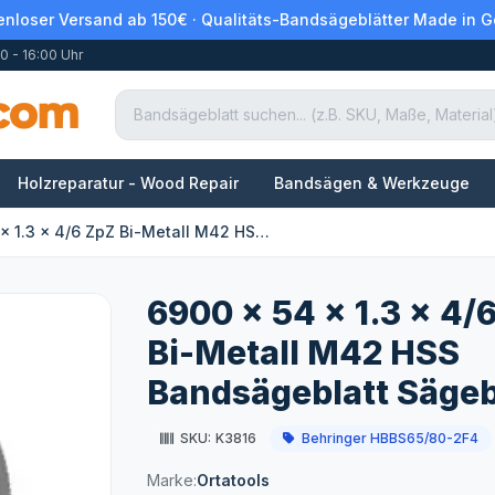
enloser Versand ab 150€ · Qualitäts-Bandsägeblätter Made in 
0 - 16:00 Uhr
Holzreparatur - Wood Repair
Bandsägen & Werkzeuge
6900 x 54 x 1.3 x 4/6 ZpZ Bi-Metall M42 HSS Bandsägeblatt Sägeblatt
6900 x 54 x 1.3 x 4/
Bi-Metall M42 HSS
Bandsägeblatt Sägeb
SKU:
K3816
Behringer HBBS65/80-2F4
Marke:
Ortatools