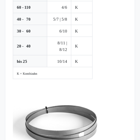
60 - 110
4/6
K
40 - 70
5/7 | 5/8
K
30 - 60
6/10
K
8/11 |
20 - 40
K
8/12
bis 25
10/14
K
K = Kombizahn