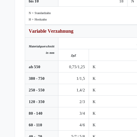
bis 10
18
N
N = Standardzahn
H = Hookzahn
Variable Verzahnung
Materialquer
schnitt
in mm
ZpZ
ab 550
0,75/1,25
K
380 - 750
1/1,5
K
250 - 550
1,4/2
K
120 - 350
2/3
K
80 - 140
3/4
K
60 - 110
4/6
K
40 - 70
5/7 | 5/8
K