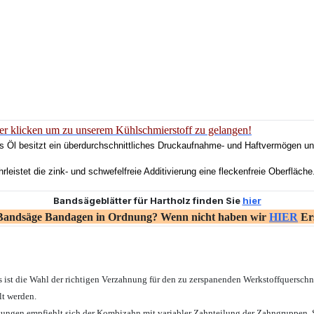
er klicken um zu unserem Kühlschmierstoff zu gelangen!
s Öl besitzt ein überdurchschnittliches Druckaufnahme- und Haftvermögen und
leistet die zink- und schwefelfreie Additivierung eine fleckenfreie Oberfläche
Bandsägeblätter für Hartholz finden Sie
hier
 Bandsäge Bandagen in Ordnung? Wenn nicht haben wir
HIER
Ers
 ist die Wahl der richtigen Verzahnung für den zu zerspanenden Werkstoffquersch
t werden.
ngen empfiehlt sich der Kombizahn mit variabler Zahnteilung der Zahngruppen