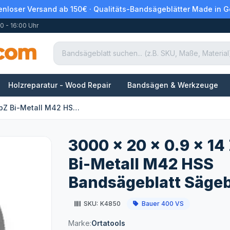
enloser Versand ab 150€ · Qualitäts-Bandsägeblätter Made in 
0 - 16:00 Uhr
Holzreparatur - Wood Repair
Bandsägen & Werkzeuge
3000 x 20 x 0.9 x 14 ZpZ Bi-Metall M42 HSS Bandsägeblatt Sägeblatt
3000 x 20 x 0.9 x 14
Bi-Metall M42 HSS
Bandsägeblatt Sägeb
SKU:
K4850
Bauer 400 VS
Marke:
Ortatools