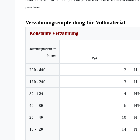
geschont.
Verzahnungsempfehlung für Vollmaterial
Konstante Verzahnung
Materialquerschnitt
in mm
ZpZ
200 - 400
2
H
120 - 200
3
H
80 - 120
4
H/
40 - 80
6
H/
20 - 40
10
N
10 - 20
14
N