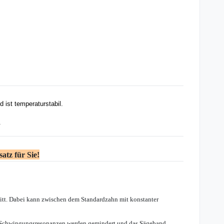
 ist temperaturstabil.
.
atz für Sie!
nitt. Dabei kann zwischen dem Standardzahn mit konstanter
. Schwingungsresonanzen werden gemindert und das Sägeband