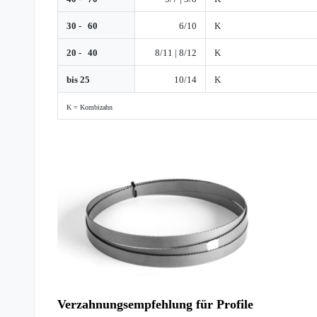
30 - 60
6/10
K
20 - 40
8/11 | 8/12
K
bis 25
10/14
K
K = Kombizahn
Verzahnungsempfehlung für Profile