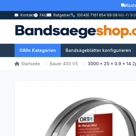
Kost
Kontakt
FAQ
Ratgeber
|
(0049) 7161 654 99 09
·
Mo-Fr 9:0
Alle Kategorien
Bandsägeblätter konfigurieren
Startseite
Bauer 400 VS