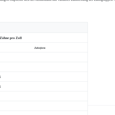
Zähne pro Zoll
Zahnform
N
N