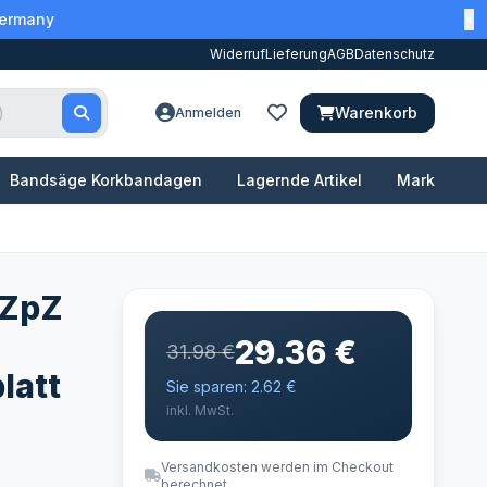
Germany
Widerruf
Lieferung
AGB
Datenschutz
Warenkorb
Anmelden
Bandsäge Korkbandagen
Lagernde Artikel
Marken
 ZpZ
29.36 €
31.98 €
latt
Sie sparen: 2.62 €
inkl. MwSt.
Versandkosten werden im Checkout
berechnet