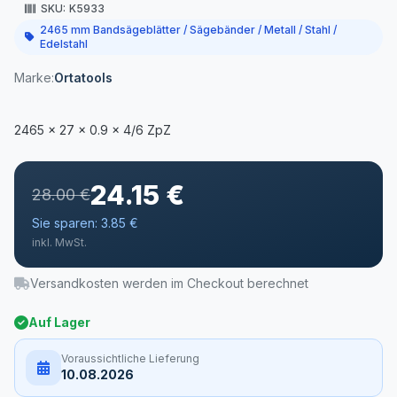
SKU:
K5933
2465 mm Bandsägeblätter / Sägebänder / Metall / Stahl /
Edelstahl
Marke:
Ortatools
24.15 €
28.00 €
Sie sparen: 3.85 €
inkl. MwSt.
Versandkosten werden im Checkout berechnet
Auf Lager
Voraussichtliche Lieferung
10.08.2026