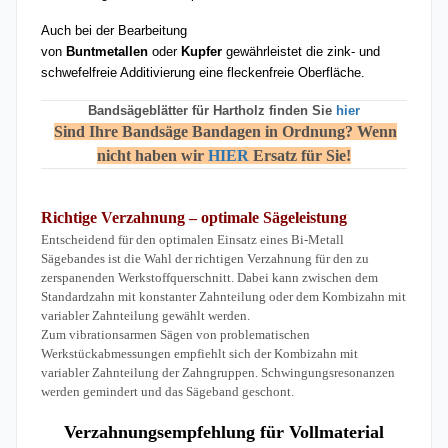
Auch bei der Bearbeitung
von
Buntmetallen
oder
Kupfer
gewährleistet die zink- und
schwefelfreie Additivierung eine fleckenfreie Oberfläche.
Bandsägeblätter für Hartholz finden Sie
hier
Sind Ihre Bandsäge Bandagen in Ordnung? Wenn
nicht haben wir
HIER
Ersatz für Sie!
Richtige Verzahnung – optimale Sägeleistung
Entscheidend für den optimalen Einsatz eines Bi-Metall
Sägebandes ist die Wahl der richtigen Verzahnung für den zu
zerspanenden Werkstoffquerschnitt. Dabei kann zwischen dem
Standardzahn mit konstanter Zahnteilung oder dem Kombizahn mit
variabler Zahnteilung gewählt werden.
Zum vibrationsarmen Sägen von problematischen
Werkstückabmessungen empfiehlt sich der Kombizahn mit
variabler Zahnteilung der Zahngruppen. Schwingungsresonanzen
werden gemindert und das Sägeband geschont.
Verzahnungsempfehlung für Vollmaterial