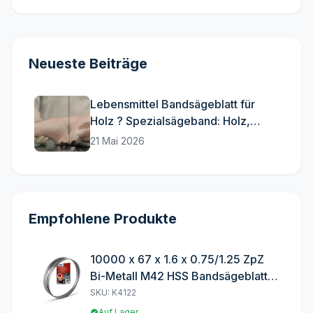
Neueste Beiträge
Lebensmittel Bandsägeblatt für
Holz ? Spezialsägeband: Holz,
Fisch und Fleisch
21 Mai 2026
Empfohlene Produkte
10000 x 67 x 1.6 x 0.75/1.25 ZpZ
Bi-Metall M42 HSS Bandsägeblatt
Sägeblatt
SKU: K4122
Auf Lager