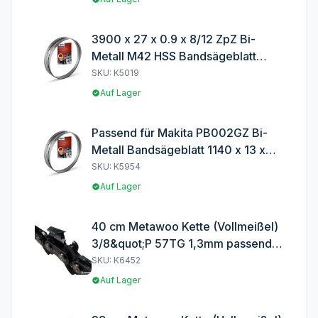
3900 x 27 x 0.9 x 8/12 ZpZ Bi-
Metall M42 HSS Bandsägeblatt
Sägeblatt
SKU: K5019
Auf Lager
Passend für Makita PB002GZ Bi-
Metall Bandsägeblatt 1140 x 13 x
0,5 x 10 ZpZ
SKU: K5954
Auf Lager
40 cm Metawoo Kette (Vollmeißel)
3/8&quot;P 57TG 1,3mm passend
für AL-KO BKS 3835
SKU: K6452
Auf Lager