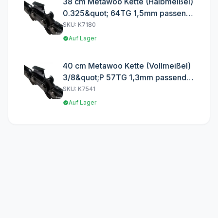
38 cm Metawoo Kette (Halbmeißel)
0.325&quot; 64TG 1,5mm passend
für Alpina P 510
SKU: K7180
Auf Lager
40 cm Metawoo Kette (Vollmeißel)
3/8&quot;P 57TG 1,3mm passend
für Atika KS 2201
SKU: K7541
Auf Lager