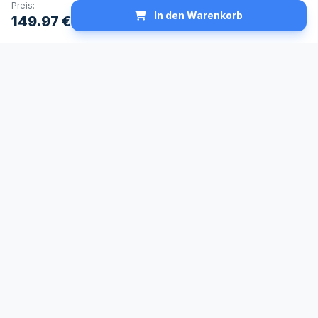
Preis:
In den Warenkorb
149.97
€
Schneller Versand
Made in Germany
24h Lieferservice
Höchste
verfügbar
Qualitätsstandards
Sichere Zahlung
Fachberatung
SSL-verschlüsselt &
Persönlich & kompetent
geprüft