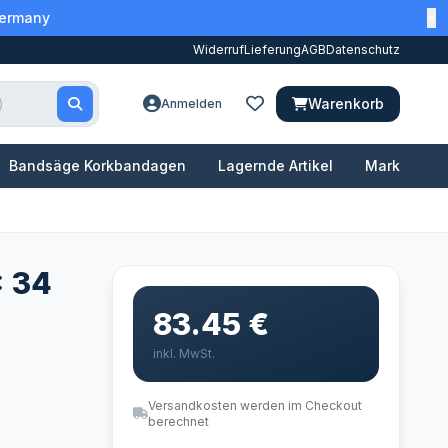
Germany
Widerruf
Lieferung
AGB
Datenschutz
Warenkorb
Anmelden
Bandsäge Korkbandagen
Lagernde Artikel
Marken
x 34
83.45 €
inkl. MwSt.
Versandkosten werden im Checkout
berechnet