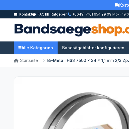
Kost
Kontakt
FAQ
Ratgeber
|
(0049) 7161 654 99 09
·
Mo-Fr 9:0
Alle Kategorien
Bandsägeblätter konfigurieren
Startseite
Bi-Metall HSS 7500 x 34 x 1,1 mm 2/3 Zp