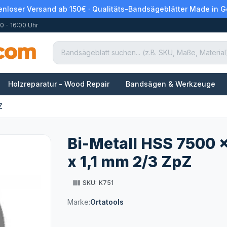
enloser Versand ab 150€ · Qualitäts-Bandsägeblätter Made in 
0 - 16:00 Uhr
Holzreparatur - Wood Repair
Bandsägen & Werkzeuge
Z
Bi-Metall HSS 7500 
x 1,1 mm 2/3 ZpZ
SKU:
K751
Marke:
Ortatools