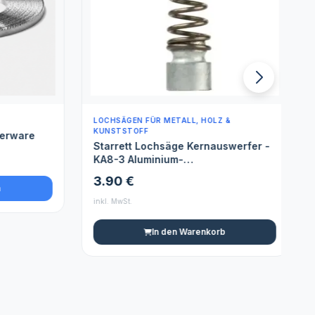
LOCHSÄGEN FÜR METALL, HOLZ &
L
KUNSTSTOFF
erware
Starrett Lochsäge Kernauswerfer -
KA8-3 Aluminium-
Auswerferfederplatte - Geeignet für
3.90 €
40-60 mm Lochsäge Bohrer
inkl. MwSt.
i
In den Warenkorb