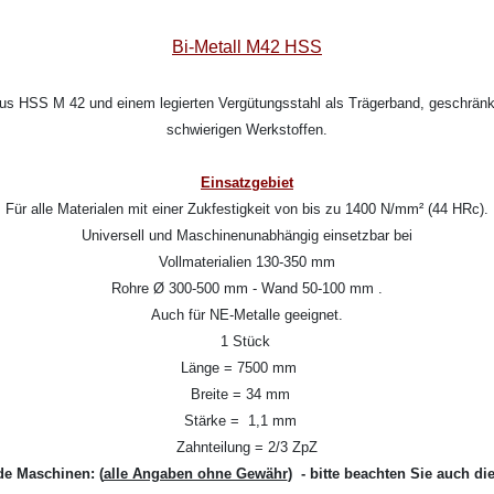
Bi-Metall M42 HSS
aus HSS M 42 und einem legierten Vergütungsstahl als Trägerband, geschränkt
schwierigen Werkstoffen.
Einsatzgebiet
Für alle Materialen mit einer Zukfestigkeit von bis zu 1400 N/mm² (44 HRc).
Universell und Maschinenunabhängig einsetzbar bei
Vollmaterialien 130-350 mm
Rohre Ø 300-500 mm - Wand 50-100 mm .
Auch für NE-Metalle geeignet.
1 Stück
Länge = 7500 mm
Breite = 34 mm
Stärke = 1,1 mm
Zahnteilung = 2/3 ZpZ
de Maschinen:
(
alle Angaben ohne Gewähr
) - bitte beachten Sie auch di