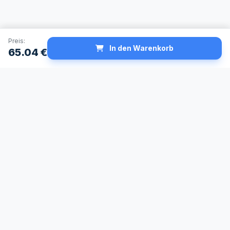
Preis:
In den Warenkorb
65.04
€
Schneller Versand
Made in Germany
24h Lieferservice
Höchste
verfügbar
Qualitätsstandards