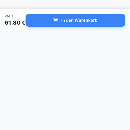
Preis:
In den Warenkorb
61.80
€
Schneller Versand
Made in Germany
24h Lieferservice
Höchste
verfügbar
Qualitätsstandards